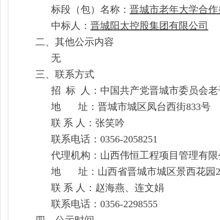
标段（包）名称：
晋城市老年大学合作
中标人：
晋城阳太控股集团有限公司
二
、其他公示内容
无
三、联系方式
招
标
人：
中国共产党晋城市委员会老
地
址：晋城市城区凤台西街
833号
联
系
人：张笑吟
联系电话：
0356-2058251
代
理机构：山西伟恒工程项目管理有限
地
址：山西省晋城市城区景西花园
联
系
人：
赵
海燕
、
连文娟
联系电话：
0356-2298555