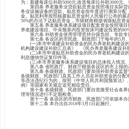
为：新建每床位补助5000元;改造每床位补助300
第四条 养老服务业贷款贴息资金按照项目实际
务业设施设备的贷款。贴息资金按年度进行测算分配
金。贴息利率按照核拨贴息资金时人民银行公布的最
50%的办法下达贴息资金，市级财政根据省级贴息资
第五条 养老服务体系建设项目配套资金按照项
养老建设项目。中央预算内投资按床均建设投资的80%进
第六条 补助资金使用管理坚持分级负担、专款
第七条 各设区的市民政、财政部门于每年的5月
(
一)本市申请建设补助资金的民办养老机构建设
机构建设建设补助汇总表》、《民办养老服务建设补
(
二)本市申请贴息补助资金的民办养老机构建设
利息缴纳凭证复印件等。
(
三)本市养老服务体系建设项目的总体投入情况
第八条 省民政厅、财政厅根据各设区的市上报
第九条 各级财政、民政部门要加强补助资金监
各级财政、民政部门及其工作人员在补助资金的分配
等违法违纪行为的，按照《中华人民共和国预算法》
例》等国家有关规定追究相应责任。
第十条 各级财政、民政部门要自觉接受社会各
理等情况进行不定期检查。
第十一条 各设区的市财政、民政部门可依据本
第十二条 本办法自2018年3月1日起施行。